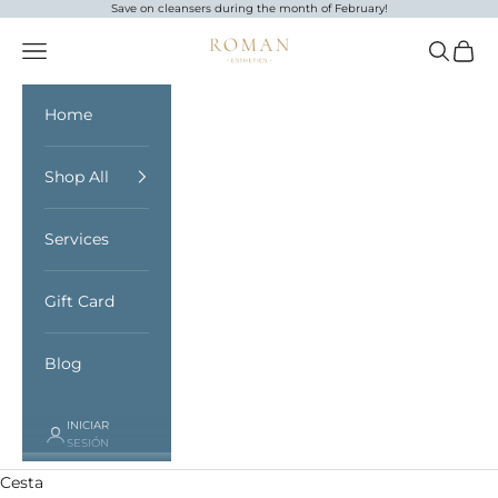
Ir al contenido
Save on cleansers during the month of February!
Roman Esthetics
Abrir menú de navegación
Abrir bú
Abrir 
Home
Shop All
Services
Gift Card
Blog
INICIAR
SESIÓN
Cesta