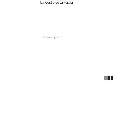
La cesta está vacía
Lip Treatments
Ordenar por
Ordenar por
Características
Más relevantes
Más vendidos
Alfabéticamente, A-Z
Alfabéticamente, Z-A
Precio, menor a mayor
Precio, mayor a menor
Fecha: antiguo(a) a reciente